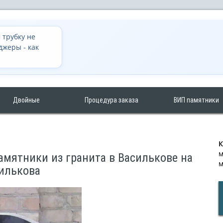
 трубку не
джеры - как
Двойные
Процедура заказа
ВИП памятники
К
м
амятники из гранита в Василькове на
м
силькова