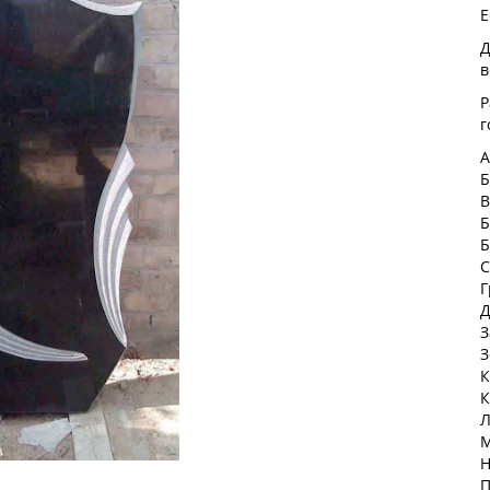
Е
Д
в
Р
г
А
Б
В
Б
Б
С
Г
Д
З
З
К
К
Л
М
Н
П