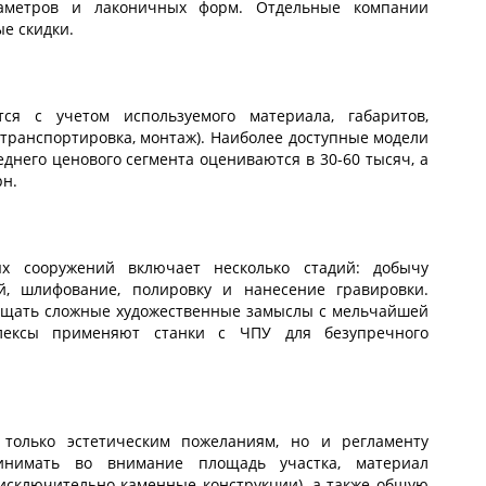
аметров и лаконичных форм. Отдельные компании
е скидки.
ся с учетом используемого материала, габаритов,
транспортировка, монтаж). Наиболее доступные модели
еднего ценового сегмента оцениваются в 30-60 тысяч, а
рн.
ых сооружений включает несколько стадий: добычу
й, шлифование, полировку и нанесение гравировки.
ощать сложные художественные замыслы с мельчайшей
плексы применяют станки с ЧПУ для безупречного
только эстетическим пожеланиям, но и регламенту
ринимать во внимание площадь участка, материал
исключительно каменные конструкции), а также общую