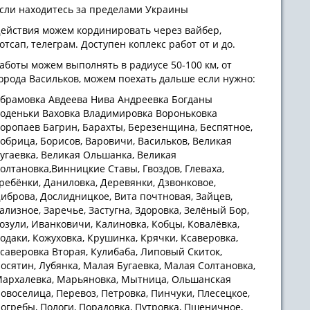
сли находитесь за пределами Украины
ействия можем кординировать через вайбер,
отсап, телеграм. Доступен коплекс работ от и до.
аботы можем выполнять в радиусе 50-100 км, от
орода Васильков, можем поехать дальше если нужно:
брамовка Авдеева Нива Андреевка Богданы
оденьки Ваховка Владимировка Вороньковка
оропаев Багрин, Барахты, Березенщина, Беспятное,
обрица, Борисов, Варовичи, Васильков, Великая
угаевка, Великая Ольшанка, Великая
олтановка,Винницкие Ставы, Гвоздов, Глеваха,
ребёнки, Даниловка, Деревянки, Дзвонковое,
иброва, Дослидницкое, Вита почтновая, Зайцев,
ализное, Заречье, Застугна, Здоровка, Зелёный Бор,
озули, Иванковичи, Калиновка, Кобцы, Ковалёвка,
одаки, Кожуховка, Крушинка, Крячки, Ксаверовка,
саверовка Вторая, Кулибаба, Липовый Скиток,
осятин, Лубянка, Малая Бугаевка, Малая Солтановка,
архалевка, Марьяновка, Мытница, Ольшанская
овоселица, Перевоз, Петровка, Пинчуки, Плесецкое,
огребы, Пологи, Порадовка, Путровка, Пшеничное,